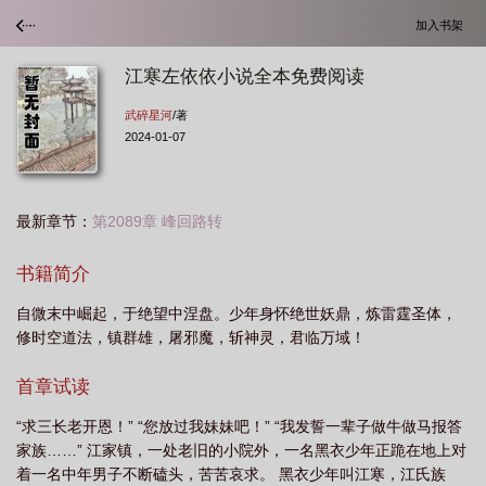
加入书架
江寒左依依小说全本免费阅读
武碎星河
/著
2024-01-07
最新章节：
第2089章 峰回路转
书籍简介
自微末中崛起，于绝望中涅盘。少年身怀绝世妖鼎，炼雷霆圣体，
修时空道法，镇群雄，屠邪魔，斩神灵，君临万域！
首章试读
“求三长老开恩！” “您放过我妹妹吧！” “我发誓一辈子做牛做马报答
家族……” 江家镇，一处老旧的小院外，一名黑衣少年正跪在地上对
着一名中年男子不断磕头，苦苦哀求。 黑衣少年叫江寒，江氏族