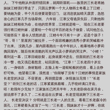
人。 下午他刚从外面狩猎回来，就闻听噩耗——族里的三长老将她
妹妹江鲤强行带走了，只因云梦阁一个大人物韩士奇看上了江鲤，
要纳她为妾，半个月后便要迎娶过门。 这消息犹如晴天霹雳，急怒
攻心的江寒几乎当场晕倒。 六年前，江寒父母诡异失踪，只剩他和
妹妹江鲤相依为命，在他的世界里，江鲤就是唯一。 现在三长老要
强行将江鲤外嫁，还要给一个年过半百的老头子做妾，试问他怎么
可能答应？ 最令人愤怒的是，江鲤今年只有十一岁，还是个孩子！
“哥，哥！” 里屋房门被拉开，一个面容稚嫩的清秀小萝莉哭喊着冲
了出来。 没跑几步，屋内跟着跑出一名中年妇人，粗暴地将小萝莉
拽回屋内，随后传来清脆的耳光声以及小萝莉的哭泣声。 “小鲤！”
看到这一幕，江寒目眦欲裂，起身就要冲进去。但面前的三长老冷
冷一瞥，他又强忍着怒意，站回原地。 “江寒！” 三长老四十岁左
右，一身锦衣，身材魁梧，左脸上有一道蜈蚣般的疤痕，看上去狰
狞可怖。 他望着江寒，漠然道：“你闹够了没有？江鲤的事情是家族
长老堂的决议，不容更改，再胡搅蛮缠，休怪族法无情！” “长老
堂？” 听到三长老的话，江寒紧紧抿着嘴，几乎咬碎满口牙齿。
呸！欺我年少无知？ 江家族长已闭关半年，大长老卧病在床月余，
据说撑不了多久了，二长老远在云梦城，长老堂现就剩下三长老一
人。 长老堂决议？ 分明就是三长老一人的主意。 看着三长老森冷的
面孔，江寒硬着头皮顶了一句：“三长老，我妹妹才十一岁啊，你就