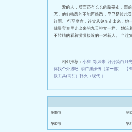
爱的人，后面还有长长的路要走，面前
忑，他们熟悉的不能再熟悉，早已是彼此灵
红雨。 行至皇宫，连棠从舆车走出来，她
佛殿宝卷里走出来的九天神女一样。 她沿
不转睛的看着慢慢接近的一对新人。 当连棠
相邻推荐：
小雀
等风来
汙汙染白月
你找个外遇吧
葫芦淫妹传（第一部）
【B
欲工具(高甜)
扑火（现代 ）
第86节
第8
第82节
第8