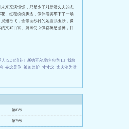
对未来充满憧憬，只是少了对新婚丈夫的忐
鲜花、红穗纷纷飘洒，像伴着舆车下了一场
，展翅欲飞，金帘面纱衬的她雪肌玉肤，像
席的文武百官、属国使臣俱都屏息凝神，目
[SD][流花]
斯德哥尔摩综合症[H]
我给
莉
妄念是你
被迫监护
寸寸念
丈夫沦为泄
第83节
第79节