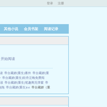
登录
注册
其他小说
会员书架
阅读记录
、
开始阅读
阅读
帝台藏娇(重生)番外
帝台藏娇(重
外
帝台藏娇(重生)轻舟泛晚免费阅
阅读
帝台藏娇(重生)笔趣阁无弹窗
帝
王拖拖
帝台藏娇(重生)txt
帝台藏娇（重
 帝台娇笔趣阁 帝台娇全文 大王拖拖