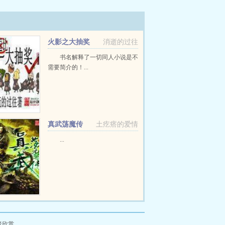
火影之大抽奖
消逝的过往
书名解释了一切同人小说是不
需要简介的！...
真武荡魔传
土疙瘩的爱情
...
者欣赏。