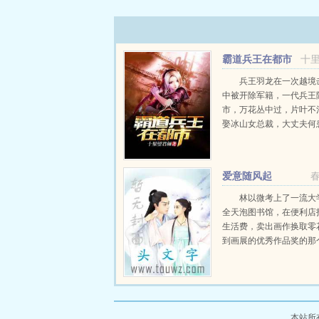
霸道兵王在都市
十
兵王羽龙在一次越境
中被开除军籍，一代兵王
市，万花丛中过，片叶不
娶冰山女总裁，大丈夫何
～...
爱意随风起
林以微考上了一流大
全天泡图书馆，在便利店
生活费，卖出画作换取零
到画展的优秀作品奖的那
英俊的学长主动提出请她
穿上了自己唯一的白裙子
花般纯美。美食街，学长
草莓绵绵冰，他们聊着画..
本站所