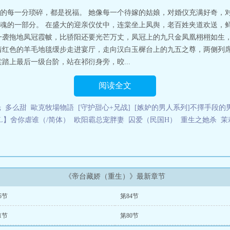
的每一分琐碎，都是祝福。 她像每一个待嫁的姑娘，对婚仪充满好奇，
魂的一部分。 在盛大的迎亲仪仗中，连棠坐上凤舆，老百姓夹道欢送，
一袭拖地凤冠霞帔，比骄阳还要光芒万丈，凤冠上的九只金凤凰栩栩如生
着红色的羊毛地毯缓步走进宴厅，走向汉白玉樨台上的九五之尊，两侧列
踏上最后一级台阶，站在祁衍身旁，晈...
阅读全文
光
多么甜
歐克牧場物語
[守护甜心+兄战]
[嫉妒的男人系列]不擇手段的男人
L】舍你虐谁（/简体）
欧阳霸总宠胖妻
囚爱（民国H）
重生之她杀
茉
《帝台藏娇（重生）》最新章节
5节
第84节
1节
第80节