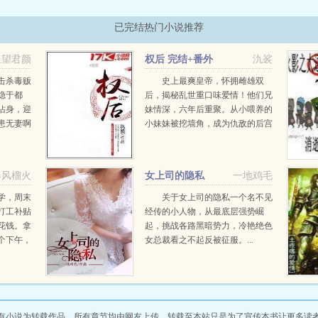
已完结热门小说推荐
里望君颜
权后 完结+番外
氿裟
击杀毒贩
史上最爽皇帝，怀拥雌雄双
隐于都
后，揭秘乱世重口味爱情！他们兄
沾身，迎
妹情深，六年后重聚。从小喂养的
患无妻啊
小妹妹被挖墙角，成为仇敌的后宫
小嫔妃。而他也成为敌国驸马，逐
渐爱上男人婆公主，原以为各执一
方。未想，皇帝还看上...
春风榴火
女上司的隐私
一地鸡毛
学，周末
关于女上司的隐私一个名不见
打工补贴
经传的小人物，从最底层强势崛
花钱。拿
起，挑战各路黑暗势力，冷艳绝色
个下午，
女总裁看之不起反被征服。...
吃冰。她
，如栀子
给她点了
.
有小说为转载作品，所有章节均由网友上传，转载至本站只是为了宣传本书让更多读