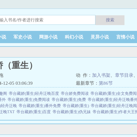
搜索
小说
军史小说
网游小说
科幻小说
灵异小说
言情小说
娇（重生）
拖
动 作：
加入书架
、
章节目录
2-05 03:06:39
最新章节：
第86节
笔趣阁
帝台藏娇(重生)轻舟泛晚百度
帝台娇免费阅读
帝台藏娇(重生)全文免费
番外
帝台藏娇(重生)免费阅读
帝台藏娇(重生)免费
帝台藏娇(重生)轻舟泛晚番
生)轻舟泛晚
帝台藏娇(重生)番外免费
帝台藏娇(重生)
帝台藏娇(重生)轻舟泛晚
泛晚TXT
帝台藏娇(重生)百度
帝台藏娇(重生)伪兄妹
帝台藏娇(重生)作者大
大王拖拖所著，息元书籍网免费提供帝台藏娇（重生）全文在线阅读。
书籍网 网址：www.xiyuanbook.com一、帝台娇 帝台娇宠全文免费阅读器