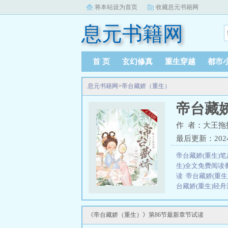
将本站设为首页
收藏息元书籍网
息元书籍网
首 页
玄幻修真
重生穿越
都市
息元书籍网
>
帝台藏娇（重生）
帝台藏
作 者：大王拖
最后更新：2024-1
帝台藏娇(重生)
生)全文免费阅读
读
帝台藏娇(重
台藏娇(重生)轻舟
生）是由作者：
三秒记住本站：息元
《帝台藏娇（重生）》第86节最新章节试读