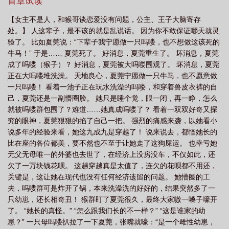
让她做猴哥的跟班，就算让她大鱼大肉，富贵永世，上天入地，与
首章试读
天同寿、位列仙班，她
【女主不是人，和猴哥谈恋爱没有问题，公主、王子大脑寄存
处。】 人这辈子，最不该的就是乱说话。 因为你不敢保证哪天就灵
验了。 比如夏莞说：“下辈子我宁愿做一只吗喽，也不想做这该死的
牛马！” 于是…… 夏莞死了。 好消息，夏莞重生了。 坏消息，夏莞
成了吗喽（猴子）？ 好消息，夏莞被大吗喽围观了。 坏消息，夏莞
正在大吗喽堆洗澡。 天地良心，夏莞宁愿做一只牛马，也不愿意做
一只吗喽！ 看着一池子正在玩水洗澡的吗喽，和穿着兽皮衣裤的自
己，夏莞还是一副懵圈脸。 她只是睡个觉，眼一闭，再一睁，怎么
就被吗喽群包围了？难道……她真成吗喽了？ 看着一双双好奇又探
究的眼神，夏莞狠狠的掐了自己一把。 强烈的痛感来袭，以她看小
说多年的经验来看，她这九成九是穿越了！ 说来说去，都怪她长的
比在座的各位都美，要不然也不至于让她走了这狗屎运。 也幸亏她
无父无母唯一的外婆也去世了，在经济上没房没车，不仅如此，还
欠了一万块钱花呗。 这趟穿越真是太值了，连欠的花呗都不用还，
关键是，这让她在现代也没有任何经济遗留的问题。 她懵圈的工
夫，吗喽群可是炸开了锅，本来洗澡洗的好好的，结果突然多了一
只幼崽，还长相奇丑！ 猴群盯了夏莞很久，最终大家嗷一嗓子嚎开
了。 “她长的真怪。” “怎么跟我们长的不一样？” “这是谁家的幼
崽？” 一只母吗喽扒拉了一下夏莞，张嘴就嚎：“是一个雌性幼崽，