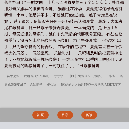
长的怪丑！” 一时之间，十几只母猴将夏莞围了个结结实实，并且都
用好奇又嫌弃的眼神看着她。 猴群还在躁动，夏莞觉得这猴语她能
听懂一小点，但是并不多，不过她再傻也知道，猴群肯定是在说
她， 过了很久，依旧没有任何一只吗喽来认领夏莞，最终，大家决
定在猴群里，挑一只猴子来抚养夏莞。 一马当先的，是正值生育
期、母爱泛滥的母猴们，她们争先恐后的想要喂养夏莞。 有些在繁
殖季节，没有怀上小吗喽的母吗喽们，为了争夺夏莞，不惜大打出
手，只为争夺夏莞的抚养权。 在争夺的过程中，夏莞差点被一个铁
锅大的屁股，一屁股坐死。 关键时刻，一只吗喽及时的把夏莞拎走
了，不然她就得成一摊吗喽饼！ 一群正在大打出手的母吗喽们，见
夏莞被别的吗喽抢走了，一时顿住了手。 “丑猴被抢走...
妄念是你
我给你找个外遇吧
寸寸念
【BL】舍你虐谁（/简体）
小雀
当
贵妃娘娘变成了十八线艳星
多么甜
[嫉妒的男人系列]不擇手段的男人[SD][流花]
汙汙染白月光
欧阳霸总宠胖妻
娇软美人穿到年代文后被宠上天了
有毒
[守
护甜心+兄战]
〔综〕你与男神们的各种play
重生之她杀
茉莉
扑火（现代
）
帝台藏娇（重生）
囚爱（民国H）
典狱长她只想咸鱼[星际]
嬴政我的历
首 页
目录
阅读
史视频让古人破大防笔趣阁首发
猫妖师妹太勾人师尊道心碎成渣灵初沈流羽全文无
删减
田天娇我的哑巴傻爹笔趣阁首发
嬴政大结局+番外
叶天赐林清浅天门神医