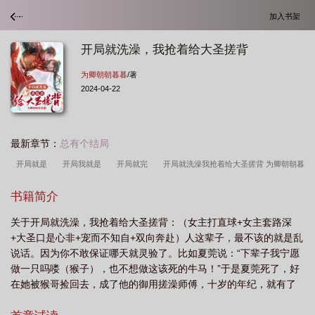
加入书架
开局就洗澡，我抢着给大圣搓背
为卿朝朝暮暮
/著
2024-04-22
最新章节：
总有个结局
开局就是
开局我就是
开局就完
开局就洗澡我抢着给大圣搓背 为卿朝朝暮
暮
开局就用
开局大圣捡到了我
开局我就是大能
开局就是大圣老
书籍简介
祖
开局就要
开局就抢了圣位
关于开局就洗澡，我抢着给大圣搓背：（女主打直球+女主套路深
+大圣口是心非+宠而不知自+双向奔赴）人这辈子，最不该的就是乱
说话。因为你不敢保证哪天就灵验了。比如夏莞说：“下辈子我宁愿
做一只吗喽（猴子），也不想做这该死的牛马！”于是夏莞死了，好
在她被猴哥捡回去，成了他的御用搓澡师傅，十岁的年纪，就有了
七年的搓澡经验。小小年纪的她发誓，一定要做猴哥的跟班。只要