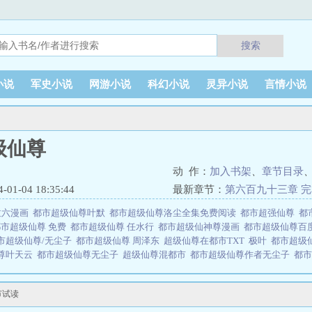
搜索
小说
军史小说
网游小说
科幻小说
灵异小说
言情小说
级仙尊
动 作：
加入书架
、
章节目录
1-04 18:35:44
最新章节：
第六百九十三章 
拉六漫画
都市超级仙尊叶默
都市超级仙尊洛尘全集免费阅读
都市超强仙尊
都
都市超级仙尊 免费
都市超级仙尊 任水行
都市超级仙神尊漫画
都市超级仙尊百
市超级仙尊/无尘子
都市超级仙尊 周泽东
超级仙尊在都市TXT
极叶
都市超级
尊叶天云
都市超级仙尊无尘子
超级仙尊混都市
都市超级仙尊作者无尘子
都市
之凌霄
都市之超级仙尊
都市超级仙尊陈磊免费阅读
都市超级仙尊 极叶 免费
 极叶
都市超级仙尊周泽东免费阅读
都市超级仙尊是由作者：无尘子所著，息
节试读
书籍网 网址：www.xiyuanbook.com都市超级仙尊无尘子 都市超级仙尊