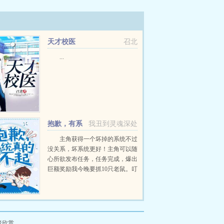
天才校医
召北
...
抱歉，有系
我丑到灵魂深处
统真的了不起
主角获得一个坏掉的系统不过
没关系，坏系统更好！主角可以随
心所欲发布任务，任务完成，爆出
巨额奖励我今晚要抓10只老鼠。叮
任务生成任务内容宿主在24小时内
消灭10只老鼠010奖励系统正在解
析任务难度，奖品稍后结算...
者欣赏。