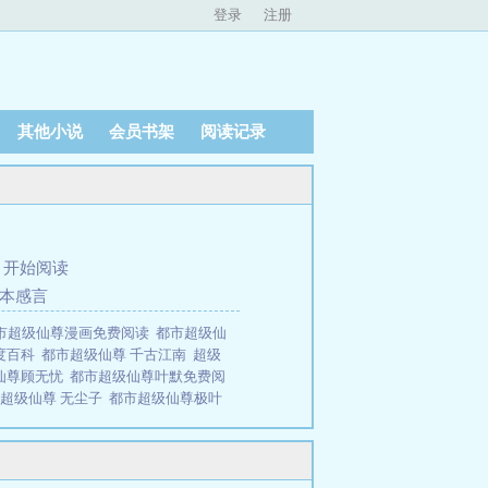
登录
注册
其他小说
会员书架
阅读记录
、
开始阅读
完本感言
市超级仙尊漫画免费阅读
都市超级仙
度百科
都市超级仙尊 千古江南
超级
仙尊顾无忧
都市超级仙尊叶默免费阅
超级仙尊 无尘子
都市超级仙尊极叶
都市超级仙尊凌飞
都市超级仙尊陈
元书籍网免费提供都市超级仙尊全文
周泽东 都市超级仙尊陈磊 都市超级仙尊之