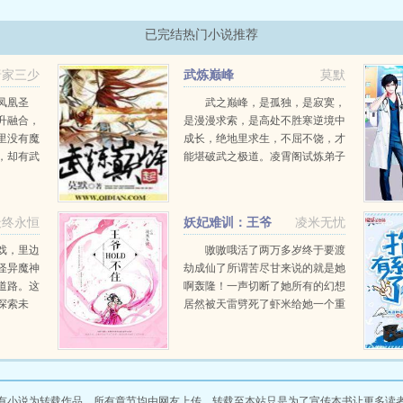
已完结热门小说推荐
唐家三少
武炼巅峰
莫默
凤凰圣
武之巅峰，是孤独，是寂寞，
升融合，
是漫漫求索，是高处不胜寒逆境中
里没有魔
成长，绝地里求生，不屈不饶，才
，却有武
能堪破武之极道。凌霄阁试炼弟子
斗罗大陆
兼扫地小厮杨开偶获一本无字黑
横空出
书，从此踏上漫漫武道。...
最终永恒
妖妃难训：王爷
凌米无忧
hold不住
戏，里边
嗷嗷哦活了两万多岁终于要渡
怪异魔神
劫成仙了所谓苦尽甘来说的就是她
道路。这
啊轰隆！一声切断了她所有的幻想
探索未
居然被天雷劈死了虾米给她一个重
反抗恐
生的机会给就给吧还附带条件做什
人类在黑
么找真龙转世没问题，什么都难不
倒她这个绝世狐妖啊等等世间...
有小说为转载作品，所有章节均由网友上传，转载至本站只是为了宣传本书让更多读