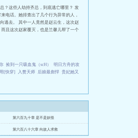
总？这些人劫持齐总，到底逃亡哪里？ 发
打来电话。她排查出了几个行为异常的人，
向逃去。 其中一人竟然是赵云生，这次赵
，而且这次赵家覆灭，也是兰馨儿帮了一个
你
捡到一只吸血鬼（scH）
明日方舟的攻
[快穿]
入赘天师
后娘最彪悍
贵妃她又
第六百九十章 是不是妖怪
第六百八十六章 向故人求救