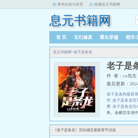
将本站设为首页
收藏息元书籍网
息元书籍网
首 页
玄幻修真
重生穿越
都市
息元书籍网
>
老子是条龙
老子是
作 者：cx先生
最后更新：2024-0
老子是条狗最新
穷
老子是条龙苍
费
老子是条龙
务。金鳞岂非池中
条龙刘北 cx先生
《老子是条龙》完结感言最新章节试读