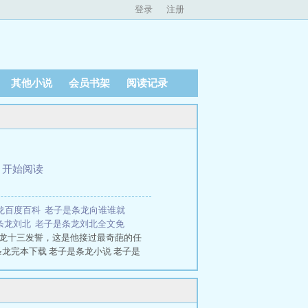
登录
注册
其他小说
会员书架
阅读记录
、
开始阅读
龙百度百科
老子是条龙向谁谁就
条龙刘北
老子是条龙刘北全文免
”龙十三发誓，这是他接过最奇葩的任
条龙完本下载 老子是条龙小说 老子是