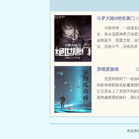
斗罗大陆II绝世唐门
大陆传奇，一战成名
女，风火流星神界刀法双
金阳蓝月，雷霆之怒，这
法，没有斗气，没有武术
魂。唐门创立万年之后的
上，唐门式微。一代天骄
世，新一代史莱克七...
异维度游戏
无意间得到了一款游
的剧本精彩纷呈妖魔鬼怪
让王昊走上了意想不到的
是跨越维度的旅行，我们
知，却得到更多未知我们
惧，却得到更多恐惧。当
暗中迷失方向，我将成...
本站所