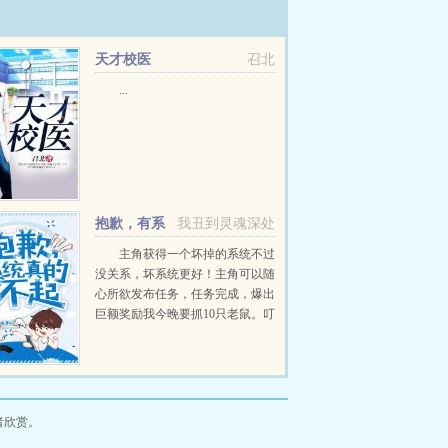
天才校医
召北
...
抱歉，有系
我丑到灵魂深处
统真的了不起
主角获得一个坏掉的系统不过
没关系，坏系统更好！主角可以随
心所欲发布任务，任务完成，爆出
巨额奖励我今晚要抓10只老鼠。叮
任务生成任务内容宿主在24小时内
消灭10只老鼠010奖励系统正在解
析任务难度，奖品稍后结算...
者欣赏。