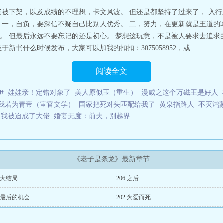
书被下架，以及成绩的不理想，卡文风波。 但还是都坚持了过来了， 入行
 一，自负，要深信不疑自己比别人优秀。 二，努力，在更新就是王道的
。 但最后永远不要忘记的还是初心。 梦想这玩意，不是被人要求去追求的
书什么时候发布，大家可以加我的扣扣：3075058952，或...
阅读全文
伊
娃娃亲！定错对象了
美人原似玉（重生）
漫威之这个万磁王是好人
我若为青帝（宦官文学）
国家把死对头匹配给我了
黄泉指路人
不灭鸿
，我被迫成了大佬
婚妻无度：前夫，别越界
《老子是条龙》最新章节
7 大结局
206 之后
3 最后的机会
202 为爱而死