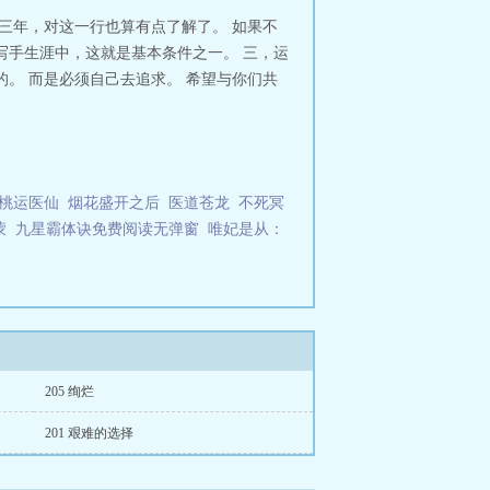
三年，对这一行也算有点了解了。 如果不
写手生涯中，这就是基本条件之一。 三，运
。 而是必须自己去追求。 希望与你们共
桃运医仙
烟花盛开之后
医道苍龙
不死冥
蒙
九星霸体诀免费阅读无弹窗
唯妃是从：
205 绚烂
201 艰难的选择