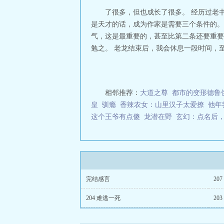
了很多，但也成长了很多。 经历过老
是天才的话，成为作家是需要三个条件的。
气，这是最重要的，甚至比第二条还要重要
勉之。 老龙结束后，我会休息一段时间，至于新
相邻推荐：
大道之尊
都市的变形德鲁
皇
驯瘾
香辣农女：山里汉子太爱撩
他年
这个王爷有点傻
龙潜在野
玄幻：点名后
完结感言
20
204 难逃一死
20