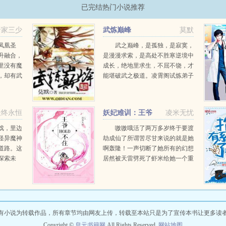
已完结热门小说推荐
唐家三少
武炼巅峰
莫默
凤凰圣
武之巅峰，是孤独，是寂寞，
升融合，
是漫漫求索，是高处不胜寒逆境中
里没有魔
成长，绝地里求生，不屈不饶，才
，却有武
能堪破武之极道。凌霄阁试炼弟子
斗罗大陆
兼扫地小厮杨开偶获一本无字黑
横空出
书，从此踏上漫漫武道。...
最终永恒
妖妃难训：王爷
凌米无忧
hold不住
戏，里边
嗷嗷哦活了两万多岁终于要渡
怪异魔神
劫成仙了所谓苦尽甘来说的就是她
道路。这
啊轰隆！一声切断了她所有的幻想
探索未
居然被天雷劈死了虾米给她一个重
反抗恐
生的机会给就给吧还附带条件做什
人类在黑
么找真龙转世没问题，什么都难不
倒她这个绝世狐妖啊等等世间...
有小说为转载作品，所有章节均由网友上传，转载至本站只是为了宣传本书让更多读
Copyright ©
息元书籍网
All Rights Reserved.
网站地图