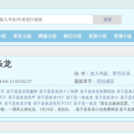
搜索
小说
军史小说
网游小说
科幻小说
灵异小说
言情小说
条龙
动 作：
加入书架
、
章节目录
4-13 05:02:37
最新章节：
完结感言
章节
老子是条龙笔趣阁
老子是条龙龙十三免费
老子是条龙免费阅读
老子是条
耳子
老子是条龙有声
老子是条龙TXT
老子是一条条龙
老子是条龙43
老子是
完本
老子是条龙方傲
老子是条龙苍耳子TXT
老子是一条龙
“跟女总裁谈恋爱。
物，一遇风云便化龙。3月18日，龙抬头。...老子是条龙小说免费阅读 老子是