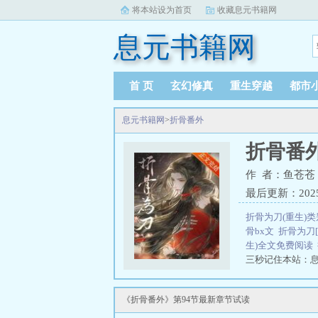
将本站设为首页
收藏息元书籍网
息元书籍网
首 页
玄幻修真
重生穿越
都市
息元书籍网
>
折骨番外
折骨番
作 者：鱼苍苍
最后更新：2025-0
折骨为刀(重生)
骨bx文
折骨为刀
生)全文免费阅读
三秒记住本站：息元
为刀什么意思 鱼
《折骨番外》第94节最新章节试读