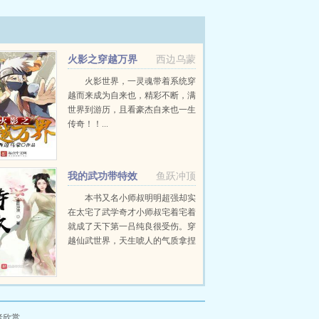
火影之穿越万界
西边乌蒙
火影世界，一灵魂带着系统穿
越而来成为自来也，精彩不断，满
世界到游历，且看豪杰自来也一生
传奇！！...
我的武功带特效
鱼跃冲顶
本书又名小师叔明明超强却实
在太宅了武学奇才小师叔宅着宅着
就成了天下第一吕纯良很受伤。穿
越仙武世界，天生唬人的气质拿捏
得死死的。天赋...
者欣赏。