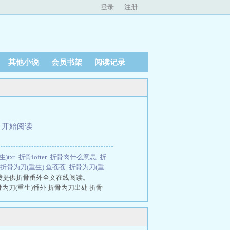
登录
注册
其他小说
会员书架
阅读记录
、
开始阅读
)txt
折骨lofter
折骨肉什么意思
折
折骨为刀(重生) 鱼苍苍
折骨为刀(重
费提供折骨番外全文在线阅读。
折骨为刀(重生)番外 折骨为刀出处 折骨