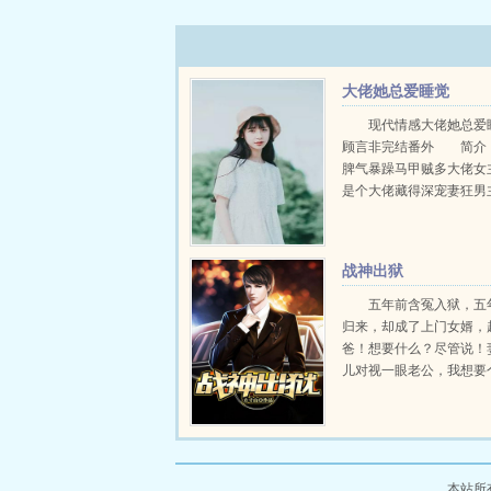
大佬她总爱睡觉
现代情感大佬她总爱
顾言非完结番外 简
脾气暴躁马甲贼多大佬女
是个大佬藏得深宠妻狂男
1v1甜宠虐渣无逻辑爽
私生女在安家寿宴上睡
家私生女在拍卖会上睡...
战神出狱
五年前含冤入狱，五
归来，却成了上门女婿，
爸！想要什么？尽管说！
儿对视一眼老公，我想要
爸爸，我想要个弟弟。萧
力！各位书友要是觉得战
不错的话请不要忘记向您QQ
本站所