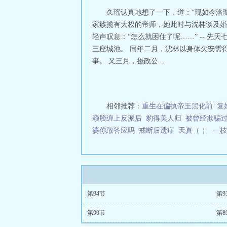
久瑶认真地想了一下，道：“现如今洛
家族揽有大权的帝师，她此时与沈林谈及婚
轻声叹息：“怎么就困住了呢……” -- 
三座城池。 同年二月，沈林以身体欠安需
事。 又三月，摄政公...
相邻推荐：
重生在偏执帝王黑化前
复
赖脸缠上反派后
豹得美人归
被曾经欺骗过
婆你敢答应吗
戒断后遗症
天真（ ）
一枝
第94节
第9
第90节
第8