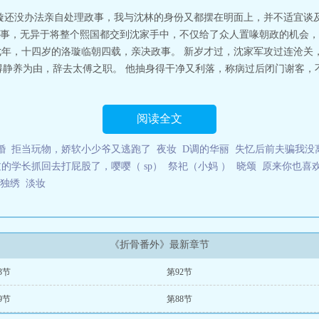
璇还没办法亲自处理政事，我与沈林的身份又都摆在明面上，并不适宜谈及
事，无异于将整个熙国都交到沈家手中，不仅给了众人置喙朝政的机会，
先天七年，十四岁的洛璇临朝四载，亲决政事。 新岁才过，沈家军攻过连沧
得静养为由，辞去太傅之职。 他抽身得干净又利落，称病过后闭门谢客，
阅读全文
婚
拒当玩物，娇软小少爷又逃跑了
夜妆
D调的华丽
失忆后前夫骗我没
的学长抓回去打屁股了，嘤嘤（ sp）
祭祀（小妈 ）
晓颂
原来你也喜
独绣
淡妆
《折骨番外》最新章节
3节
第92节
9节
第88节