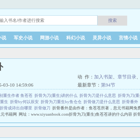
搜索
小说
军史小说
网游小说
科幻小说
灵异小说
言情小说
外
动 作：
加入书架
、
章节目录
3-10 14:59:06
最新章节：
第94节
类别重生作者 鱼苍苍
折骨为刀(重生)讲的什么
折骨为刀是什么意思
折骨为刀(重生
[重生
折骨by何以辰安
折骨为刀重生by鱼仓仓
折骨做刀是什么意思
折骨番外
折骨成诗出自哪里
折骨做刀
折骨番外是由作者：鱼苍苍所著，息元书籍网免
书籍网 网址：www.xiyuanbook.com折骨为刀(重生)鱼苍苍讲的什么内容 
苍苍