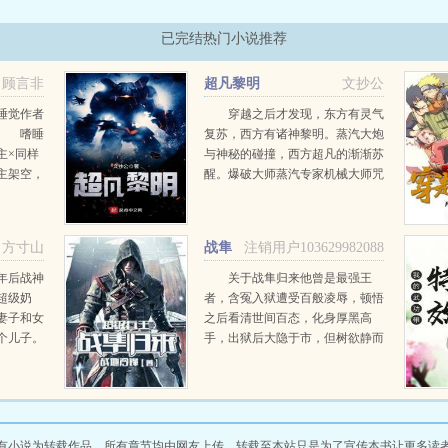
已完结热门小说推荐
顾言非
超凡黎明
文抄公
睡觉作者
穿越之后才发现，东方有灵气
介 嗜睡
复苏，西方有诸神黎明。蒸汽大炮
主×同样
与神秘的碰撞，西方超凡的渐渐苏
主架空，
醒。爆破大师蒸汽专家机械大师咒
文 黎家
法师剑士咒剑士各种各样的进阶转
着了 黎
职与隐藏职业，还有永无止境的探
索。当西方的神秘渐渐展...
方寸山
战隼
注销用户103629982088
归来
年后战神
关于战隼归来他曾是最强王
超级奶
者，含冤入狱遭受百般凌辱，顿悟
妻子和女
之后看清世间百态，化身厚黑高
个儿子。
手，出狱后大隐于市，但树欲静而
战我努
风不止，无奈之下只好撕下那层柔
神出狱还
弱的皮囊，重回王者之巅，夺回王
...
者荣耀...
有小说为转载作品，所有章节均由网友上传，转载至本站只是为了宣传本书让更多读