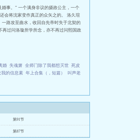
婚事。” 一个满身非议的摄政公主，一个
还会将沈家变作真正的众矢之的。 洛久瑄
关，一路攻至曲水，收回自先帝时失于北契的
不再过问洛璇所学所念，亦不再过问熙国政
离婚
失魂箫
全师门除了我都想灭世
死皮
欢我的信息素
年上合集（，短篇）
叫声老
第91节
第87节