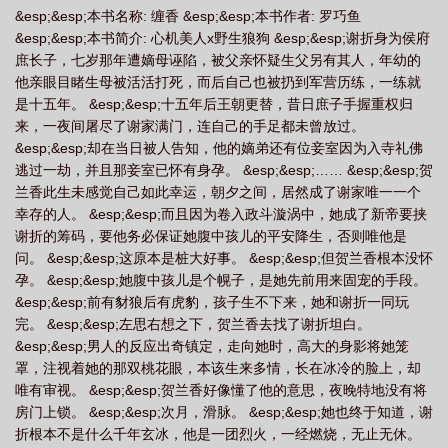
&esp;&esp;本书名称: 缠香 &esp;&esp;本书作者: 罗巧鱼
&esp;&esp;本书简介: 心机美人x野生狼狗 &esp;&esp;谢折身为侯府
庶长子，七岁那年遭嫡母诬陷，被父亲怀疑生父另有其人，年幼的
他亲眼目睹生母被活活打死，而后自己也被扔到军营历练，一练就
是十五年。 &esp;&esp;十五年后王朝更替，昔日庶子手握重权归
来，一夜间屠尽了谢家满门，连自己的手足都未曾放过。
&esp;&esp;却在当日被人告知，他的嫡弟还有位妾室因为入寺礼佛
逃过一劫，并且那妾室已怀有身孕。 &esp;&esp;…… &esp;&esp;贺
兰香此生未感觉自己如此幸运，朝夕之间，居然成了谢家唯一一个
幸存的人。 &esp;&esp;而且因为卷入政斗漩涡中，她成了新帝要挟
谢折的筹码，要他务必保证她腹中孩儿的平安降生，否则唯他是
问。 &esp;&esp;这原本是桩大好事。 &esp;&esp;但贺兰香根本没怀
孕。 &esp;&esp;她腹中孩儿是个幌子，是她先前用来固宠的手段。
&esp;&esp;前有豺狼后有虎豹，孩子生不下来，她和谢折一同玩
完。 &esp;&esp;左思右想之下，贺兰香去找了谢折坦白。
&esp;&esp;男人的反应出奇镇定，走向她时，高大的身影将她笼
罩，注视着她的那双桃花眼，本该生来多情，长在冰冷的脸上，却
唯有审视。 &esp;&esp;贺兰香好像懂了他的意思，夜晚特地没有将
房门上锁。 &esp;&esp;次月，滑脉。 &esp;&esp;她也终于知道，谢
折根本不是什么千年玄冰，他是一团烈火，一经燃烧，无止无休。