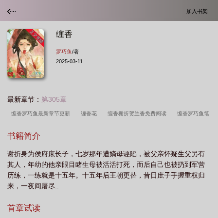
加入书架
缠香
罗巧鱼
/著
2025-03-11
最新章节：
第305章
缠香罗巧鱼最新章节更新
缠香花
缠香榭折贺兰香免费阅读
缠香罗巧鱼笔
趣阁
缠香罗巧鱼免费阅读
缠香 罗巧鱼晋江
书籍简介
谢折身为侯府庶长子，七岁那年遭嫡母诬陷，被父亲怀疑生父另有
其人，年幼的他亲眼目睹生母被活活打死，而后自己也被扔到军营
历练，一练就是十五年。十五年后王朝更替，昔日庶子手握重权归
来，一夜间屠尽..
首章试读